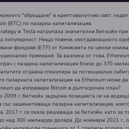
можното "обръщане" в криптовалутния свят, къдет
oin (BTC) по пазарна капитализация.
trategy и Tesla натрупаха значителни биткойн при
а популярност. Нещо повече, неотдавнашното одо
увани фондове (ETF) от Комисията по ценни книжа
уционално приемане. За разлика от това, Ethereu
играч с пазарна капитализация близо до 370 мили
алутите отдавна спекулира за потенциално събити
ето пазарната капитализация на Ethereum може да
reum да изпревари Bitcoin в дългосрочен план?
з 2009 г. биткойн задържа позицията си на водещ
 със зашеметяваща пазарна капитализация, която
. 2017 г. се оказа решаваща за биткойн, като за 
о над 300 милиарда долара. До ноември 2021 г., 
ойн надхвърли границата от 1 трилион долара, са