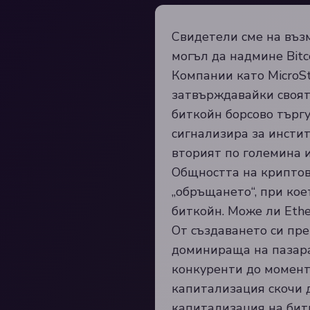
Свидетели сме на въз
могъл да надмине Bitc
Компании като MicroS
затвърждавайки своят
биткойн борсово търг
сигнализира за инстит
вторият по големина 
Общността на криптов
„обръщането“, при ко
биткойн. Може ли Ethe
От създаването си пре
доминираща на пазара
конкуренти до момента
капитализация скочи д
капитализация на битк