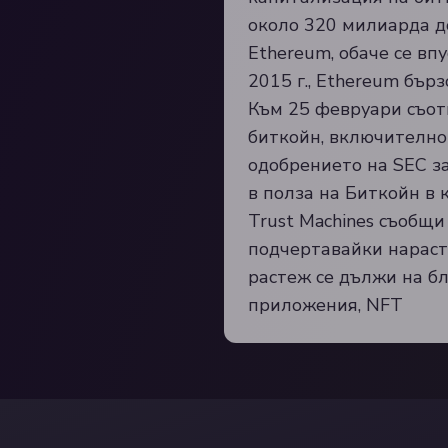
около 320 милиарда д
Ethereum, обаче се вп
2015 г., Ethereum бър
Към 25 февруари съот
биткойн, включително 
одобрението на SEC за
в полза на Биткойн в 
Trust Machines съобщи
подчертавайки нараст
растеж се дължи на бл
приложения, NFT