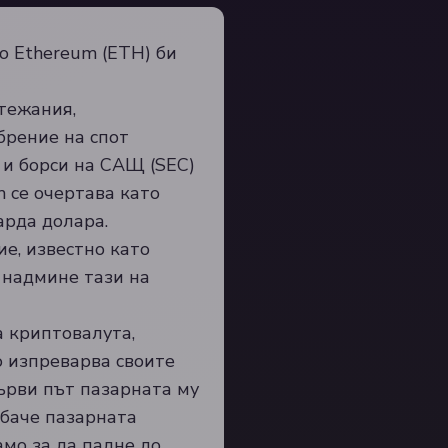
о Ethereum (ETH) би
тежания,
брение на спот
 и борси на САЩ (SEC)
m се очертава като
арда долара.
е, известно като
 надмине тази на
а криптовалута,
 изпреварва своите
първи път пазарната му
обаче пазарната
мо за да падне до