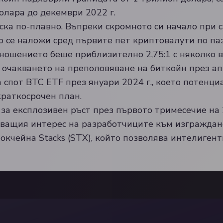
олара до декември 2022 г.
уска по-плавно. Въпреки скромното си начало при 
зо се наложи сред първите пет криптовалути по п
ношението беше приблизително 2,75:1 с няколко 
очакването на преполовяване на биткойн през апр
 спот BTC ETF през януари 2024 г., което потенц
краткосрочен план.
 за експлозивен ръст през първото тримесечие на 2
ващия интерес на разработчиците към изграждане
окчейна Stacks (STX), който позволява интелигентн