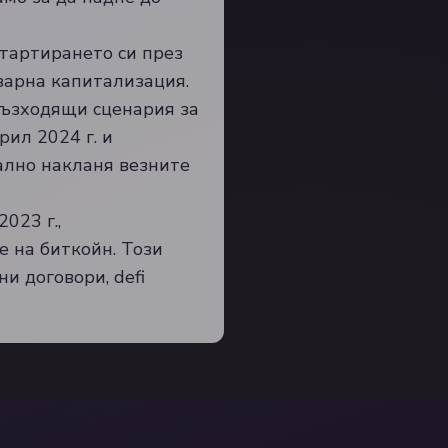
стартирането си през
азарна капитализация.
възходящи сценария за
ил 2024 г. и
иално накланя везните
023 г.,
 на биткойн. Този
и договори, defi